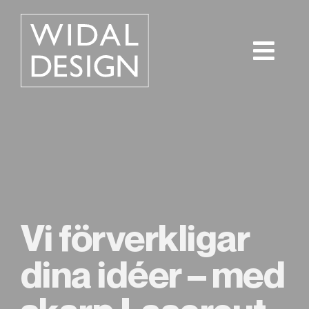
Skip
to
content
Vi förverkligar
dina idéer – med